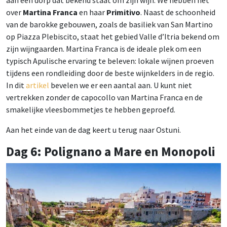
aan een dorp dat bekend staat om zijn wijn. We hebben het
over
Martina Franca
en haar
Primitivo
. Naast de schoonheid
van de barokke gebouwen, zoals de basiliek van San Martino
op Piazza Plebiscito, staat het gebied Valle d’Itria bekend om
zijn wijngaarden. Martina Franca is de ideale plek om een ​​
typisch Apulische ervaring te beleven: lokale wijnen proeven
tijdens een rondleiding door de beste wijnkelders in de regio.
In dit
artikel
bevelen we er een aantal aan. U kunt niet
vertrekken zonder de capocollo van Martina Franca en de
smakelijke vleesbommetjes te hebben geproefd.
Aan het einde van de dag keert u terug naar Ostuni.
Dag 6: Polignano a Mare en Monopoli