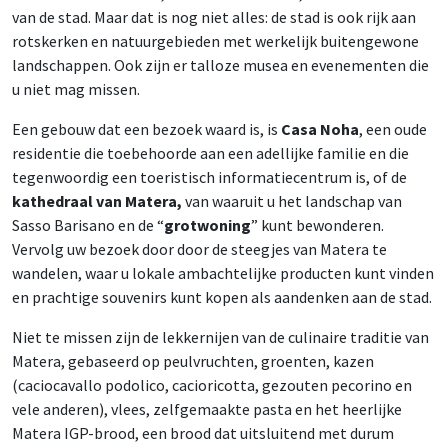
van de stad. Maar dat is nog niet alles: de stad is ook rijk aan
rotskerken en natuurgebieden met werkelijk buitengewone
landschappen. Ook zijn er talloze musea en evenementen die
u niet mag missen.
Een gebouw dat een bezoek waard is, is
Casa Noha
, een oude
residentie die toebehoorde aan een adellijke familie en die
tegenwoordig een toeristisch informatiecentrum is, of de
kathedraal van Matera,
van waaruit u het landschap van
Sasso Barisano en de “
grotwoning
” kunt bewonderen.
Vervolg uw bezoek door door de steegjes van Matera te
wandelen, waar u lokale ambachtelijke producten kunt vinden
en prachtige souvenirs kunt kopen als aandenken aan de stad.
Niet te missen zijn de lekkernijen van de culinaire traditie van
Matera, gebaseerd op peulvruchten, groenten, kazen
(caciocavallo podolico, cacioricotta, gezouten pecorino en
vele anderen), vlees, zelfgemaakte pasta en het heerlijke
Matera IGP-brood, een brood dat uitsluitend met durum