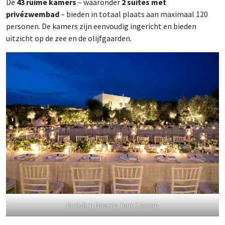
De
43 ruime kamers
– waaronder
2 suites
met
privézwembad
– bieden in totaal plaats aan maximaal 120
personen. De kamers zijn eenvoudig ingericht en bieden
uitzicht op de zee en de olijfgaarden.
Bruiloft in Masseria Torre Coccaro