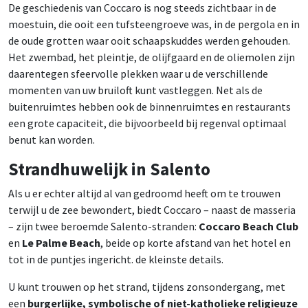
De geschiedenis van Coccaro is nog steeds zichtbaar in de
moestuin, die ooit een tufsteengroeve was, in de pergola en in
de oude grotten waar ooit schaapskuddes werden gehouden.
Het zwembad, het pleintje, de olijfgaard en de oliemolen zijn
daarentegen sfeervolle plekken waar u de verschillende
momenten van uw bruiloft kunt vastleggen. Net als de
buitenruimtes hebben ook de binnenruimtes en restaurants
een grote capaciteit, die bijvoorbeeld bij regenval optimaal
benut kan worden.
Strandhuwelijk in Salento
Als u er echter altijd al van gedroomd heeft om te trouwen
terwijl u de zee bewondert, biedt Coccaro – naast de masseria
– zijn twee beroemde Salento-stranden:
Coccaro Beach Club
en
Le Palme Beach
, beide op korte afstand van het hotel en
tot in de puntjes ingericht. de kleinste details.
U kunt trouwen op het strand, tijdens zonsondergang, met
een
burgerlijke, symbolische of niet-katholieke religieuze