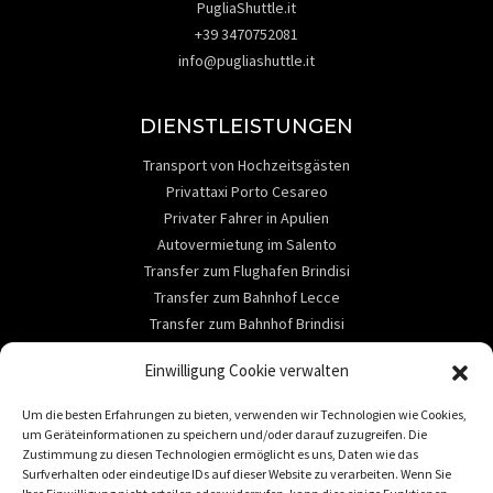
PugliaShuttle.it
+39 3470752081
info@pugliashuttle.it
DIENSTLEISTUNGEN
Transport von Hochzeitsgästen
Privattaxi Porto Cesareo
Privater Fahrer in Apulien
Autovermietung im Salento
Transfer zum Flughafen Brindisi
Transfer zum Bahnhof Lecce
Transfer zum Bahnhof Brindisi
ABOUT
Einwilligung Cookie verwalten
Kontaktieren Sie uns
Um die besten Erfahrungen zu bieten, verwenden wir Technologien wie Cookies,
Dienstleistungen
um Geräteinformationen zu speichern und/oder darauf zuzugreifen. Die
Reiseziele
Zustimmung zu diesen Technologien ermöglicht es uns, Daten wie das
Surfverhalten oder eindeutige IDs auf dieser Website zu verarbeiten. Wenn Sie
Autovermietung im Salento