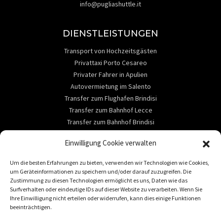
info@pugliashuttle.it
DIENSTLEISTUNGEN
Transport von Hochzeitsgästen
Privattaxi Porto Cesareo
Privater Fahrer in Apulien
Autovermietung im Salento
Transfer zum Flughafen Brindisi
Transfer zum Bahnhof Lecce
Transfer zum Bahnhof Brindisi
ABOUT
Einwilligung Cookie verwalten
Kontaktieren Sie uns
Um die besten Erfahrungen zu bieten, verwenden wir Technologien wie Cookies,
Dienstleistungen
um Geräteinformationen zu speichern und/oder darauf zuzugreifen. Die
Reiseziele
Zustimmung zu diesen Technologien ermöglicht es uns, Daten wie das
Surfverhalten oder eindeutige IDs auf dieser Website zu verarbeiten. Wenn Sie
Autovermietung im Salento
Ihre Einwilligung nicht erteilen oder widerrufen, kann dies einige Funktionen
beeinträchtigen.
REISEZIELE