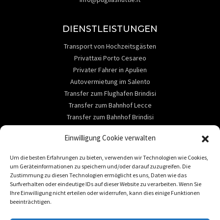
DIENSTLEISTUNGEN
Transport von Hochzeitsgästen
Privattaxi Porto Cesareo
Privater Fahrer in Apulien
Autovermietung im Salento
Transfer zum Flughafen Brindisi
Transfer zum Bahnhof Lecce
Transfer zum Bahnhof Brindisi
ABOUT
Einwilligung Cookie verwalten
Kontaktieren Sie uns
Um die besten Erfahrungen zu bieten, verwenden wir Technologien wie Cookies,
Dienstleistungen
um Geräteinformationen zu speichern und/oder darauf zuzugreifen. Die
Reiseziele
Zustimmung zu diesen Technologien ermöglicht es uns, Daten wie das
Surfverhalten oder eindeutige IDs auf dieser Website zu verarbeiten. Wenn Sie
Autovermietung im Salento
Ihre Einwilligung nicht erteilen oder widerrufen, kann dies einige Funktionen
beeinträchtigen.
REISEZIELE