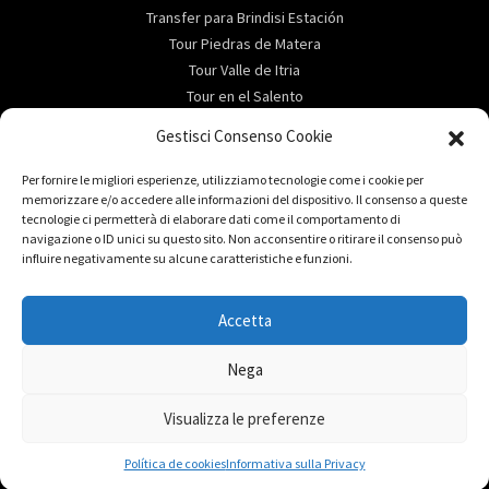
Transfer para Brindisi Estación
Tour Piedras de Matera
Tour Valle de Itria
Tour en el Salento
ABOUT
Gestisci Consenso Cookie
Reservas e informaciones útiles
Per fornire le migliori esperienze, utilizziamo tecnologie come i cookie per
Services
memorizzare e/o accedere alle informazioni del dispositivo. Il consenso a queste
tecnologie ci permetterà di elaborare dati come il comportamento di
Destino
navigazione o ID unici su questo sito. Non acconsentire o ritirare il consenso può
Alquiler de coches en Salento
influire negativamente su alcune caratteristiche e funzioni.
DESTINO
Accetta
Ciao, come possiamo aiutarti?
Transfer para Gallipoli
Transfer para San Pietro
Nega
Transfer para Torre Lapillo
Transfer para Sant’Isidoro
Visualizza le preferenze
Inizia a chattare
Política de cookies
Informativa sulla Privacy