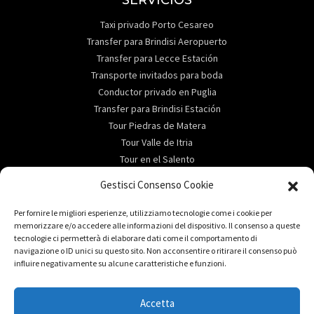
Taxi privado Porto Cesareo
Transfer para Brindisi Aeropuerto
Transfer para Lecce Estación
Transporte invitados para boda
Conductor privado en Puglia
Transfer para Brindisi Estación
Tour Piedras de Matera
Tour Valle de Itria
Tour en el Salento
ABOUT
Gestisci Consenso Cookie
Reservas e informaciones útiles
Per fornire le migliori esperienze, utilizziamo tecnologie come i cookie per
Services
memorizzare e/o accedere alle informazioni del dispositivo. Il consenso a queste
tecnologie ci permetterà di elaborare dati come il comportamento di
Destino
navigazione o ID unici su questo sito. Non acconsentire o ritirare il consenso può
Alquiler de coches en Salento
influire negativamente su alcune caratteristiche e funzioni.
DESTINO
Accetta
Ciao, come possiamo aiutarti?
Transfer para Gallipoli