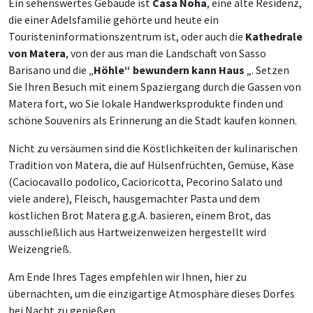
Ein sehenswertes Gebäude ist
Casa Noha
, eine alte Residenz,
die einer Adelsfamilie gehörte und heute ein
Touristeninformationszentrum ist, oder auch die
Kathedrale
von Matera
, von der aus man die Landschaft von Sasso
Barisano und die „
Höhle“ bewundern kann Haus
„. Setzen
Sie Ihren Besuch mit einem Spaziergang durch die Gassen von
Matera fort, wo Sie lokale Handwerksprodukte finden und
schöne Souvenirs als Erinnerung an die Stadt kaufen können.
Nicht zu versäumen sind die Köstlichkeiten der kulinarischen
Tradition von Matera, die auf Hülsenfrüchten, Gemüse, Käse
(Caciocavallo podolico, Cacioricotta, Pecorino Salato und
viele andere), Fleisch, hausgemachter Pasta und dem
köstlichen Brot Matera g.g.A. basieren, einem Brot, das
ausschließlich aus Hartweizenweizen hergestellt wird
Weizengrieß.
Am Ende Ihres Tages empfehlen wir Ihnen, hier zu
übernachten, um die einzigartige Atmosphäre dieses Dorfes
bei Nacht zu genießen.