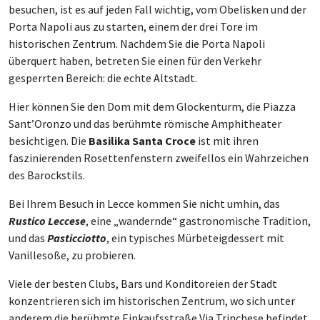
besuchen, ist es auf jeden Fall wichtig, vom Obelisken und der
Porta Napoli aus zu starten, einem der drei Tore im
historischen Zentrum. Nachdem Sie die Porta Napoli
überquert haben, betreten Sie einen für den Verkehr
gesperrten Bereich: die echte Altstadt.
Hier können Sie den Dom mit dem Glockenturm, die Piazza
Sant’Oronzo und das berühmte römische Amphitheater
besichtigen. Die
Basilika Santa Croce
ist mit ihren
faszinierenden Rosettenfenstern zweifellos ein Wahrzeichen
des Barockstils.
Bei Ihrem Besuch in Lecce kommen Sie nicht umhin, das
Rustico Leccese
, eine „wandernde“ gastronomische Tradition,
und das
Pasticciotto
, ein typisches Mürbeteigdessert mit
Vanillesoße, zu probieren.
Viele der besten Clubs, Bars und Konditoreien der Stadt
konzentrieren sich im historischen Zentrum, wo sich unter
anderem die berühmte Einkaufsstraße Via Trinchese befindet.