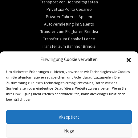
Transport von Hochzeitsgästen
Privattaxi Porto Cesareo
Privater Fahrer in Apulien
Autovermietung im Salento
Transfer zum Flughafen Brindisi
Transfer zum Bahnhof Lecce
Transfer zum Bahnhof Brindisi
ABOUT
Einwilligung Cookie verwalten
Kontaktieren Sie uns
Um die besten Erfahrungen zu bieten, verwenden wir Technologien wie Cookies,
Dienstleistungen
um Geräteinformationen zu speichern und/oder darauf zuzugreifen. Die
Reiseziele
Zustimmung zu diesen Technologien ermöglicht es uns, Daten wie das
Surfverhalten oder eindeutige IDs auf dieser Website zu verarbeiten. Wenn Sie
Autovermietung im Salento
Ihre Einwilligung nicht erteilen oder widerrufen, kann dies einige Funktionen
beeinträchtigen.
REISEZIELE
Transfer nach Lecce
akzeptiert
Ciao, come possiamo aiutarti?
Transfer nach Sant’Isidoro
Transfer nach Torre Lapillo
Nega
Transfer nach Gallipoli