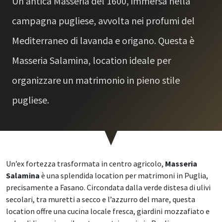
Un’antica Masseria del 1600, immersa nella
campagna pugliese, avvolta nei profumi del
Mediterraneo di lavanda e origano. Questa è
Masseria Salamina, location ideale per
organizzare un matrimonio in pieno stile
pugliese.
Un’ex fortezza trasformata in centro agricolo,
Masseria
Salamina
è una splendida location per matrimoni in Puglia,
precisamente a Fasano. Circondata dalla verde distesa di ulivi
secolari, tra muretti a secco e l’azzurro del mare, questa
location offre una cucina locale fresca, giardini mozzafiato e