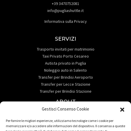
+39 3470752081
info@pugliashuttle.it
Informativa sulla Privacy
SERVIZI
Trasporto invitati per matrimonio
Taxi Privato Porto Cesareo
Autista privato in Puglia
Noleggio auto in Salento
Transfer per Brindisi Aeroporto
Transfer per Lecce Stazione
Transfer per Brindisi Stazione
ABOUT
Gestisci Consenso Cookie
Contattaci
Servizi
Per fornire le migliori esperienze, utilizziamo tecnologie come i cookie per
Destinazioni
memorizzare e/o accedere alle informazioni del dispositivo. Il consenso a queste