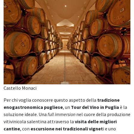
Castello Monaci
Per chi voglia conoscere questo aspetto della
tradizione
enogastronomica pugliese
, un
Tour del Vino in Puglia
è la
soluzione ideale. Una
full immersion
nel cuore della produzione
vitivinicola salentina attraverso la
visita delle migliori
cantine
, con
escursione nei tradizionali vignet
i e uno