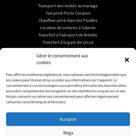
Transport des invités au mariage
Taxi privé Porto Cesareo
Chauffeur privé dans les Pouilles
Location de voitures à Salento
Transfert à l’aéroport de Brindisi
Transfert à la gare de Lecce
Transfert à la gare de Brindisi
Gérer le consentement aux
ABOUT
cookies
Contact
Pour offrir les meilleures expériences, nous utilisons des technologies telles que
Services
les cookies pour stocker et/ou accéder aux informations sur l'appareil. Le
Destinations
consentement à ces technologies nous permettra de traiter des données telles
que votre comportement de navigation ou des identifiants uniques sur ce site.
Location de voitures à Salento
Ne pas consentir ou retirer son consentement peut affecter négativement
certaines caractéristiques et fonctions.
DESTINATIONS
Transfert à Lecce
Accepter
Ciao, come possiamo aiutarti?
Transfert à Sant’Isidoro
Transfert à Torre Lapillo
Nega