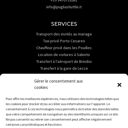
info@pugliashuttle.it
SERVICES
Transport des invités au mariage
Taxi privé Porto Cesareo
Chauffeur privé dans les Pouilles
Location de voitures à Salento
Transfert à l’aéroport de Brindisi
Transfert à la gare de Lecce
Transfert à la gare de Brindisi
Gérer le consentement aux
ABOUT
cookies
Contact
Pour offrir les meilleures expériences, nous utilisons des technologies telles que
Services
les cookies pour stocker et/ou accéder aux informations sur l'appareil. Le
Destinations
consentement à ces technologies nous permettra de traiter des données telles
que votre comportement de navigation ou des identifiants uniques sur ce site.
Location de voitures à Salento
Ne pas consentir ou retirer son consentement peut affecter négativement
certaines caractéristiques et fonctions.
DESTINATIONS