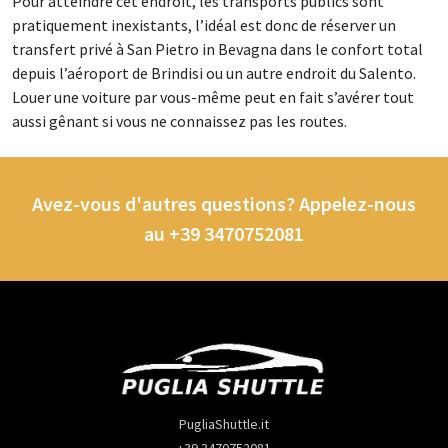
Pour atteindre cet endroit, les transports publics sont
pratiquement inexistants, l’idéal est donc de réserver un
transfert privé à San Pietro in Bevagna dans le confort total
depuis l’aéroport de Brindisi ou un autre endroit du Salento.
Louer une voiture par vous-même peut en fait s’avérer tout
aussi gênant si vous ne connaissez pas les routes.
Avez-vous d'autres questions? Appelez-nous
au +39 3470752081
PugliaShuttle.it
+39 3470752081