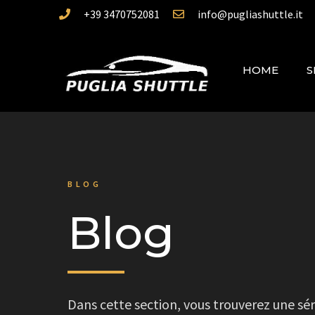
+39 3470752081
info@pugliashuttle.it
HOME
S
BLOG
Blog
Dans cette section, vous trouverez une séri