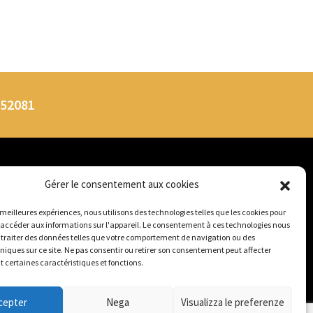
752081
DESTINATIONS
Gérer le consentement aux cookies
Transfert à Lecce
s meilleures expériences, nous utilisons des technologies telles que les cookies pour
Transfert à Sant’Isidoro
 accéder aux informations sur l'appareil. Le consentement à ces technologies nous
Transfert à Torre Lapillo
traiter des données telles que votre comportement de navigation ou des
Ciao, come possiamo aiutarti?
uniques sur ce site. Ne pas consentir ou retirer son consentement peut affecter
Transfert à Gallipoli
certaines caractéristiques et fonctions.
Transfert à San Pietro
cepter
Nega
Visualizza le preferenze