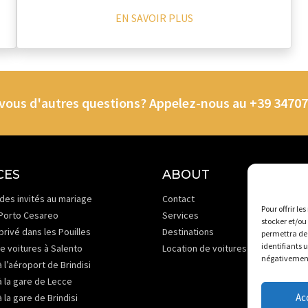
EN SAVOIR PLUS
vous d'autres questions? Appelez-nous au +39 3470
CES
ABOUT
des invités au mariage
Contact
Pour offrir le
 Porto Cesareo
Services
stocker et/ou
privé dans les Pouilles
Destinations
permettra de 
identifiants 
e voitures à Salento
Location de voitures à Salento
négativement 
à l’aéroport de Brindisi
à la gare de Lecce
Ac
à la gare de Brindisi